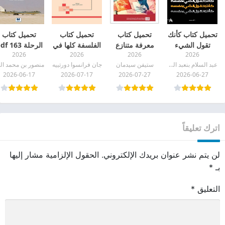
تحميل كتاب كأنك
تحميل كتاب
تحميل كتاب
تحميل كتاب
تقول الشيء
معرفة متنازع
الفلسفة كلها في
الرحلة 163 pdf
2026
2026
2026
2026
نفسه pdf
عليها pdf
أربعة أسئلة pdf
عبد السلام بنعبد العالي
ستيفن سيدمان
جان فرانسوا دورتييه
منص
2026-06-17
2026-07-17
2026-07-27
2026-06-27
اترك تعليقاً
لن يتم نشر عنوان بريدك الإلكتروني.
الحقول الإلزامية مشار إليها
بـ
*
التعليق
*