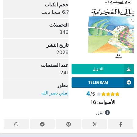
حجم الكتاب
6.7 ميجا بايت
التحميلات
346
تاريخ النشر
2026
عدد الصفحات
للتنزيل
241
TELEGRAM
مطور
إملي نصر الله
4
/5
الأصوات:
16
نقل