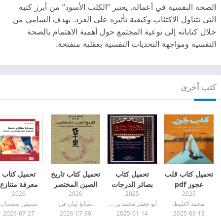
الصحة النفسية في أعماله. يعتبر “الكلب الأسود” من أبرز كتبه
التي تتناول الاكتئاب وكيفية تأثيره على الفرد. يهدف الشامي من
خلال كتاباته إلى توعية المجتمع حول أهمية الاهتمام بالصحة
النفسية ومواجهة التحديات النفسية بعقلية منفتحة.
كتب أخرى
تحميل كتاب قلب
تحميل كتاب
تحميل كتاب تاريخ
تحميل كتاب
عجوز pdf
بصائر الدرجات
الصين المختصر
معرفة متنازع
2026
2026
2025
2025
pdf
pdf
عليها pdf
محمد الغليظ
أبو جعفر محمد بن الحسن الصفار
تشانغ ليان قن
ستيفن سيدمان
2026-07-27
2026-07-30
2025-01-14
2025-06-13