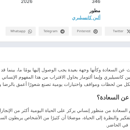
2026
346
مطور
ألين كانسيليري
Whatsapp
Telegram
Pinterest
Twitter
ن السعادة وكأنها وجهة بعيدة يجب الوصول إليها يومًا ما، بينما ق
ألين كانسيليري وإيما ألتومار يحاول الاقتراب من هذا المفهوم الإنسان
شكل من لحظات ومواقف واختيارات يومية تصنع شعورًا أعمق بالرضا وا
 عن السعادة؟
السعادة من منظور إنساني يركز على الحياة اليومية أكثر من الإنجازا
فكير والنظرة إلى الحياة، موضحًا أن كثيرًا من الأشخاص يربطون السع
ه في الحاضر.