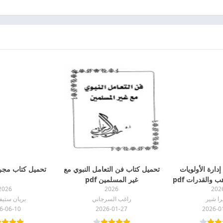
دارة الأولويات
تحميل كتاب فن التعامل النبوي مع
تحميل كتاب مجرد 
 والقدرات pdf
غير المسلمين pdf
2026
2026
202
برا شير
راغب السرجاني
بريان ستي
6-06-10
2026-01-27
2026-0