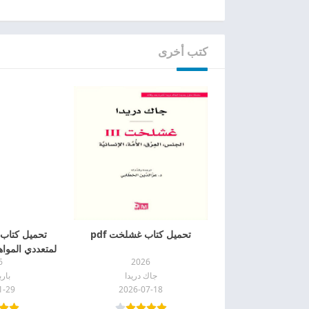
كتب أخرى
تحميل كتاب غشلخت pdf
تحميل كتاب إ
لمتعددي المواهب
6
2026
جاك دريدا
بار
1-29
2026-07-18