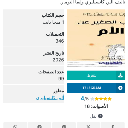
تأليف ألين كانسيليري وإيما ألتومار.
حجم الكتاب
1 ميجا بايت
التحميلات
346
تاريخ النشر
2026
عدد الصفحات
للتنزيل
99
TELEGRAM
مطور
ألين كانسيليري
4
/5
الأصوات:
16
نقل