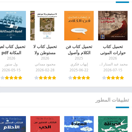
تحميل كتاب
تحميل كتاب فن
تحميل كتاب لا
تحميل كتاب لعب
حوارات الموتى
الكلام وأصول
مستوطن ولا
المكانة pdf
2026
2026
2025
2026
pdf
الحوار الناجح pdf
مواطن pdf
محمد عبد الستار البدري
إيهاب فكري
محمود ممداني
ول ستور
2026-05-15
2026-02-28
2025-06-22
2026-07-15
تطبيقات المطور