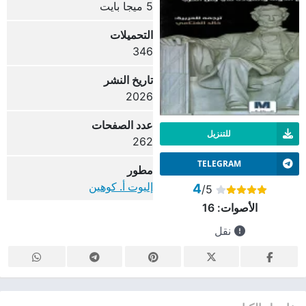
5 ميجا بايت
التحميلات
346
تاريخ النشر
2026
عدد الصفحات
للتنزيل
262
TELEGRAM
مطور
إليوت أ. كوهين
4
/5
الأصوات:
16
نقل