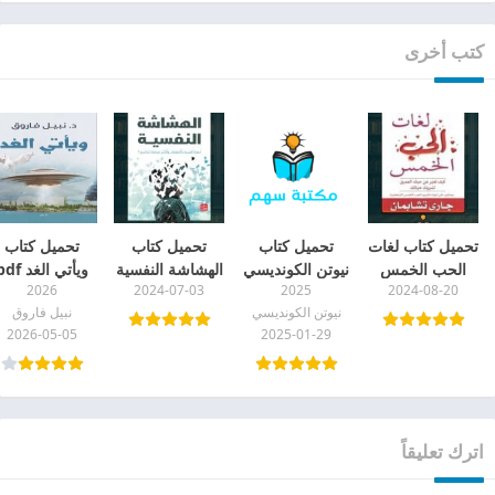
كتب أخرى
تحميل كتاب لغات
تحميل كتاب
تحميل كتاب
تحميل كتاب
الحب الخمس
نيوتن الكونديسي
الهشاشة النفسية
ويأتي الغد pdf
2026
2024-07-03
2025
2024-08-20
PDF مجانًا برابط
للثراء السريع
pdf
نيوتن الكونديسي
نبيل فاروق
مباشر
pdf
2026-05-05
2025-01-29
اترك تعليقاً