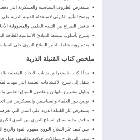
يستعرض الظروف السياسية والعسكرية التي دفعت ال
يوضح التأثير الكارثي لاستخدام القنبلة الذرية على ال
يناقش الصراع بين التقدم العلمي والمسؤولية الأخل
يشرح بأسلوب مبسط المبادئ الأساسية للطاقة النووي
يقدم رؤية شاملة لتأثير السلاح النووي على السياسة 
ملخص كتاب القنبلة الذرية
يبدأ الكتاب باستعراض بدايات الأبحاث المتعلقة بال
ينتقل إلى شرح الاكتشافات العلمية التي مهدت لفكر
يتناول مشروع مانهاتن وتفاصيل السباق العلمي والعس
يوضح دور العلماء والسياسيين والعسكريين في اتخا
يستعرض آثار القنبلة الذرية على المدن التي تعرضت
يناقش بداية سباق التسلح النووي بين القوى الكبرى ب
يبين كيف غيّر السلاح النووي مفهوم القوة والردع 
ينتهي إلى طرح تساؤلات أخلاقية وفلسفية حول حدود