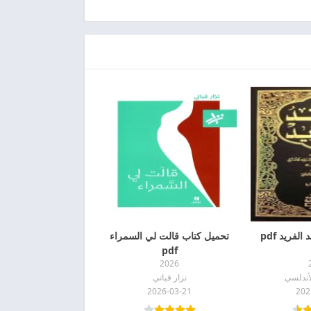
لفريد pdf
تحميل كتاب قالت لي السمراء
pdf
2026
لأندلسي
نزار قباني
2026-03-21
202