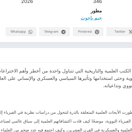
2026
346
مطور
جيم باجوت
Whatsapp
Telegram
Pinterest
Twitter
ن الكتب العلمية والتاريخية التي تتناول واحدة من أخطر وأهم الاختر
نووية وحتى استخدامها وتأثيرها السياسي والعسكري والإنساني على العال
وي وتداعياته.
تطورت الأبحاث العلمية المتعلقة بالذرة لتتحول من دراسات نظرية في الفيزياء
فيزياء النووية، موضحًا كيف قادت اكتشافاتهم العلمية إلى سباق عالمي لصناعة
 العلمية والعسكرية في القرن العشرين، وكيف اجتمع فيه عدد ضخم من العلماء لت