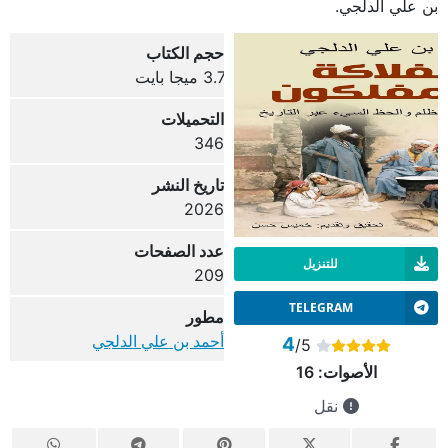
بن علي الدلجي.
حجم الكتاب
3.7 ميجا بايت
التحميلات
346
تاريخ النشر
2026
عدد الصفحات
للتنزيل
209
TELEGRAM
مطور
أحمد بن علي الدلجي
4
/5
الأصوات:
16
نقل