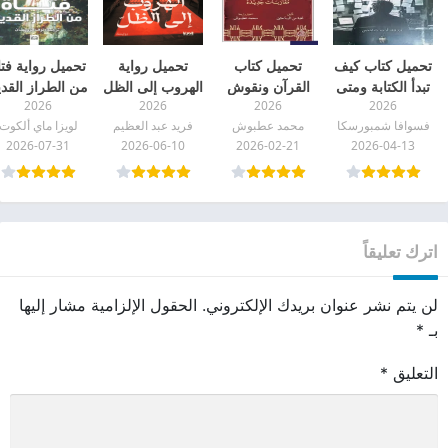
تحميل كتاب كيف
تحميل كتاب
تحميل رواية
تحميل رواية فتا
تبدأ الكتابة ومتى
القرآن ونقوش
الهروب إلى الظل
من الطراز القدي
2026
2026
2026
2026
تتوقف pdf
اليمن pdf
pdf
pdf
فسوافا شمبورسكا
محمد عطبوش
فريد عبد العظيم
لويزا ماي ألكوت
2026-07-31
2026-06-10
2026-02-21
2026-04-13
اترك تعليقاً
لن يتم نشر عنوان بريدك الإلكتروني.
الحقول الإلزامية مشار إليها
بـ
*
التعليق
*