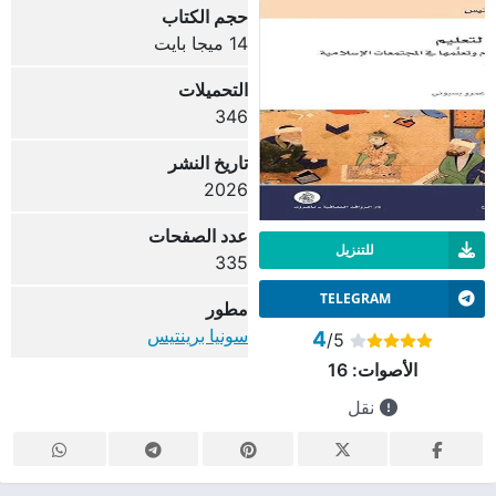
حجم الكتاب
14 ميجا بايت
التحميلات
346
تاريخ النشر
2026
عدد الصفحات
للتنزيل
335
TELEGRAM
مطور
سونيا برينتيس
4
/5
الأصوات:
16
نقل