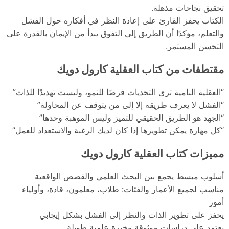
تحقيق نجاحات مذهلة.
الكتاب يحفز القارئ على إعادة النظر في أفكاره حول الفشل
والتعلم، مؤكدًا أن الطريق إلى التفوق يبدأ من الإيمان بالقدرة على
التحسن المستمر.
مقتطفات من كتاب العقلية كارول دويك
“العقلية النامية ترى التحديات فرصًا للنمو، وليست تهديدًا للذات”
“الفشل لا يعرف طريقه إلا إلى من يتوقف عن المحاولة”
“الجهد هو الطريق الحقيقي للتميز وليس الموهبة وحدها”
“كل مهارة يمكن تطويرها إذا كان لديك الرغبة والاستعداد للعمل”
مميزات كتاب العقلية كارول دويك
أسلوب مبسط يجمع بين البحث العلمي والقصص الواقعية
مناسب لجميع الأعمار والفئات: طلاب، معلمون، قادة، وأولياء
أمور
يحفز على تطوير الذات والنظر إلى الفشل بشكل إيجابي
يعتمد على دراسات موثوقة وخبرة علمية طويلة