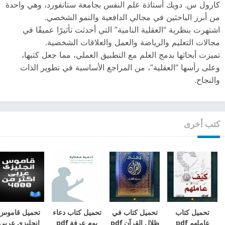
كارول س. دويك أستاذة علم النفس بجامعة ستانفورد، وهي واحدة
من أبرز الباحثين في مجالي الدافعية والنمو الشخصي.
اشتهرت بنظرية “العقلية النامية” التي أحدثت تأثيرًا عميقًا في
مجالات التعليم والرياضة والعمل والعلاقات الشخصية.
تميزت أبحاثها بدمج العلم مع التطبيق العملي، مما جعل كتبها،
وعلى رأسها “العقلية”، من المراجع الأساسية في تطوير الذات
والنجاح.
كتب أخرى
تحميل كتاب
تحميل كتاب في
تحميل كتاب دعاء
تحميل قاموس
عاملهم pdf
ظلال القرآن pdf
يوم عرفة pdf
انجليزى عربى