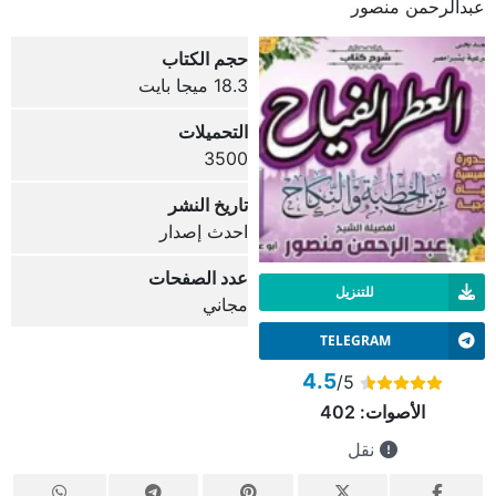
عبدالرحمن منصور
حجم الكتاب
18.3 ميجا بايت
التحميلات
3500
تاريخ النشر
احدث إصدار
عدد الصفحات
للتنزيل
مجاني
TELEGRAM
4.5
/5
الأصوات:
402
نقل