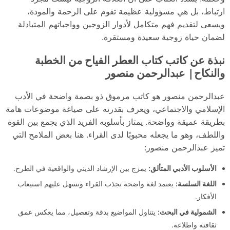
ارتباط، بل هي مسؤولية عظيمة تقوم على الرحمة والمودة،
ويسعى لتقديم فهم متكامل لأدوار الزوجين وواجباتهم المتبادلة
لضمان حياة زوجية سعيدة ومستقرة.
نبذة عن كاتب كتاب العطر الفياح من الخطبة
والنكاح|
عبدالرحمن منصور
عبدالرحمن منصور هو كاتب مرموق ذو بصمة واضحة في الأدب
الإسلامي والاجتماعي، ويعرف بقدرته على صياغة موضوعات هامة
بطريقة عميقة وواضحة. يمتاز بأسلوبه الفريد الذي يجمع بين القوة
واللطف، وهو ما يجعله محبوبًا لدى القراء. هنا بعض الملامح التي
تميز عبدالرحمن منصور:
الأسلوب الأدبي المتألق
:
يمزج بين الإرشاد الديني والواقعية في الطرح.
اللغة السلسة
:
يعتمد لغة واضحة تجذب القراء وتسهل عليهم استيعاب
الأفكار.
الشمولية في البحث
:
يتناول المواضيع بدقة وتفصيل، مما يعكس عمق
ثقافته واطلاعه.