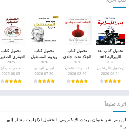
تحميل كتاب بعد
تحميل كتاب
تحميل كتاب
تحميل كتاب
الليبرالية pdf
الجلاد تحت جلدي
ويدوم المستقبل
2025
2026
2026
2026
pdf
طويلًا pdf
pdf
إيمانويل فالرشتاين
عماد رشاد عثمان
لويس ألتوسير
صبحي سليمان
2025-08-05
2026-07-20
2026-02-20
2026-06-24
اترك تعليقاً
لن يتم نشر عنوان بريدك الإلكتروني.
الحقول الإلزامية مشار إليها
بـ
*