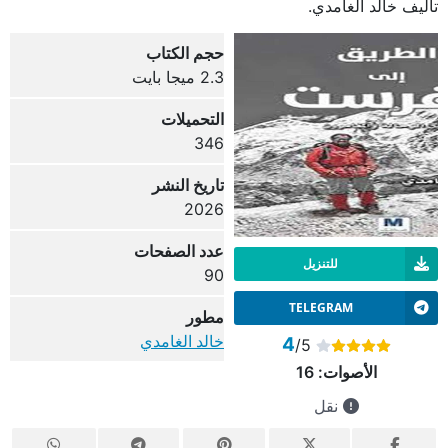
تأليف خالد الغامدي.
حجم الكتاب
2.3 ميجا بايت
التحميلات
346
تاريخ النشر
2026
عدد الصفحات
للتنزيل
90
TELEGRAM
مطور
خالد الغامدي
4
/5
الأصوات:
16
نقل