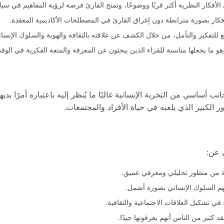
ار النظرية أكثر قربًا ووضوحًا، وتمنح القارئ فرصة لرؤية المفاهيم في سيا
أفكار بصورة مترابطة دون إغراق القارئ في المصطلحات الأكاديمية المعقدة.
للتفكير والتأمل، من خلال الكشف عن علاقته بالثقافة والهوية والسلوك الإنسان
 وهو ما يجعلها مناسبة للقراء الذين يبحثون عن المعرفة والمتعة الفكرية في الو
ساسي من التجربة الإنسانية غالبًا ما يُنظر إليه باعتباره أمرًا بديهيً
الكبير الذي يلعبه في حياة الأفراد والمجتمعات.
ن عن:
ومية من منظور تحليلي ومعرفي عميق.
فهم السلوك الإنساني بصورة أشمل.
 تشكيل العلاقات الاجتماعية والثقافية.
كثير من الناس أنهم يعرفونها جيدًا.