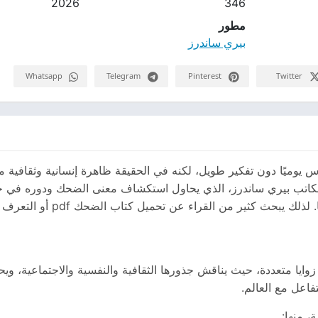
2026
346
مطور
بيري ساندرز
Whatsapp
Telegram
Pinterest
Twitter
ناس يوميًا دون تفكير طويل، لكنه في الحقيقة ظاهرة إنسانية وثقافية م
لكاتب بيري ساندرز، الذي يحاول استكشاف معنى الضحك ودوره في حيا
قراء عن تحميل كتاب الضحك pdf أو التعرف إلى أفكاره الأساسية قبل البدء في قراءته.
زوايا متعددة، حيث يناقش جذورها الثقافية والنفسية والاجتماعية، وي
فاعل مع العالم.
 منها: