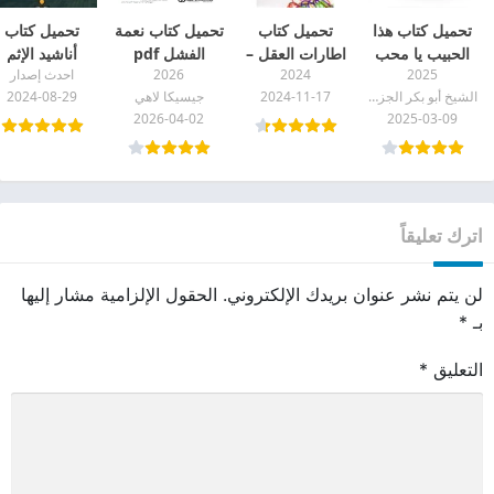
تحميل كتاب هذا
تحميل كتاب
تحميل كتاب نعمة
تحميل كتاب
الحبيب يا محب
اطارات العقل –
الفشل pdf
أناشيد الإثم
2025
2024
2026
احدث إصدار
pdf
أطر العقل pdf
والبراءة pdf
الشيخ أبو بكر الجزائري
2024-11-17
جيسيكا لاهي
2024-08-29
بجودة عالية
2026-04-02
2025-03-09
اترك تعليقاً
لن يتم نشر عنوان بريدك الإلكتروني.
الحقول الإلزامية مشار إليها
بـ
*
التعليق
*