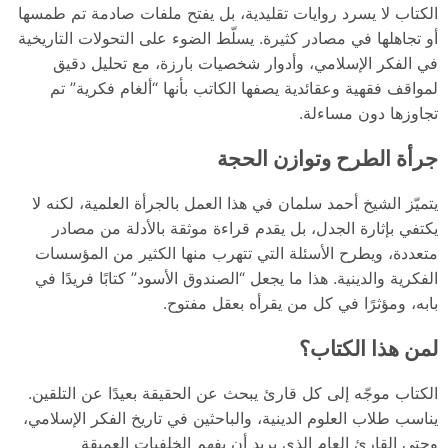
الكتاب لا يسرد روايات تقليدية، بل يفتح ملفات صادمة تم طمسها
أو تجاهلها في مصادر كثيرة. يسلّط الضوء على التحولات التاريخية
في الفكر الإسلامي، وأدوار شخصيات بارزة، مع تحليل دقيق
لمواقف فقهية وعقائدية يصفها الكاتب بأنها “ألغام فكرية” تم
تجاوزها دون مساءلة.
جرأة الطرح وتوازن الحجة
يتميّز الشيخ أحمد سلمان في هذا العمل بالجرأة العلمية، لكنه لا
يكتفي بإثارة الجدل، بل يقدم قراءة موثقة بالأدلة من مصادر
متعددة، ويطرح الأسئلة التي تتهرب منها الكثير من المؤسسات
الفكرية والدينية. هذا ما يجعل “الصندوق الأسود” كتابًا فريدًا في
بابه، ومؤثرًا في كل من يقرأه بعقل مفتوح.
لمن هذا الكتاب؟
الكتاب موجّه إلى كل قارئ يبحث عن الحقيقة بعيدًا عن التلقين.
يناسب طلاب العلوم الدينية، والباحثين في تاريخ الفكر الإسلامي،
وحتى القارئ العام الذي يريد أن يفهم الخلفيات العميقة