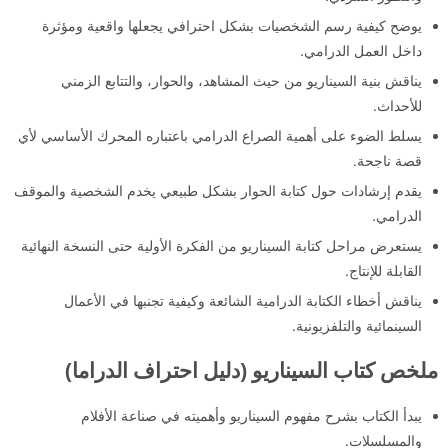
يوضح كيفية رسم الشخصيات بشكل احترافي يجعلها واقعية ومؤثرة
داخل العمل الدرامي.
يناقش بنية السيناريو من حيث المشاهد، والحوار، والتتابع الزمني
للأحداث.
يسلط الضوء على أهمية الصراع الدرامي باعتباره المحرك الأساسي لأي
قصة ناجحة.
يقدم إرشادات حول كتابة الحوار بشكل طبيعي يخدم الشخصية والموقف
الدرامي.
يستعرض مراحل كتابة السيناريو من الفكرة الأولية حتى النسخة النهائية
القابلة للإنتاج.
يناقش أخطاء الكتابة الدرامية الشائعة وكيفية تجنبها في الأعمال
السينمائية والتلفزيونية.
ملخص كتاب السيناريو (دليل احتراف الدراما)
يبدأ الكتاب بشرح مفهوم السيناريو وأهميته في صناعة الأفلام
والمسلسلات.