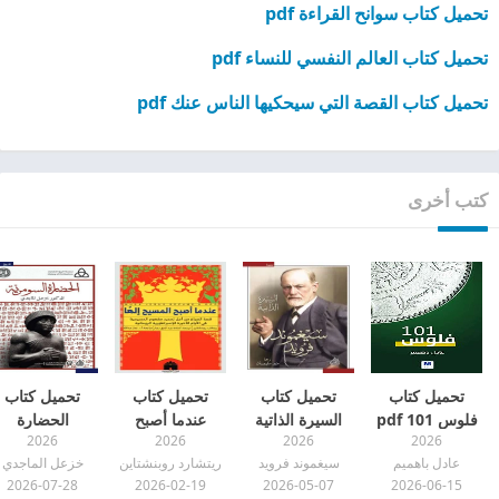
تحميل كتاب سوانح القراءة pdf
تحميل كتاب العالم النفسي للنساء pdf
تحميل كتاب القصة التي سيحكيها الناس عنك pdf
كتب أخرى
تحميل كتاب
تحميل كتاب
تحميل كتاب
تحميل كتاب
فلوس 101 pdf
السيرة الذاتية
عندما أصبح
الحضارة
2026
2026
2026
2026
pdf
المسيح إلها pdf
السومرية pdf
عادل باهميم
سيغموند فرويد
ريتشارد روبنشتاين
خزعل الماجدي
2026-07-28
2026-02-19
2026-05-07
2026-06-15