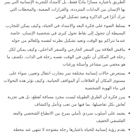
الطريق باعتباره مسارًا ماديًا فقط، بل كامتداد للتجربة الإنسانية التي يمر
بها الإنسان بين البدايات المترددة، والقرارات الصعبة، والمحطات التي
تترك أثرًا في الذاكرة وتعيد تشكيل الوعي
يسلط الضوء على فكرة البعد والامتداد في الحياة، وكيف يمكن للتجارب
البسيطة أن تتحول إلى نقاط تحول كبرى في شخصية الإنسان، خاصة
عندما تتراكم مع الوقت وتعيد تشكيل نظرته لنفسه وللعالم من حوله
يناقش العلاقة بين السفر الخارجي والسفر الداخلي، وكيف يمكن لكل
رحلة في المكان أن تكون في الوقت نفسه رحلة في الذات، تكشف ما
هو مخفي من مشاعر وأسئلة ورغبات
يستعرض حالات إنسانية مختلفة تمر بتجارب انتقال وتغيير، سواء على
مستوى المكان أو العلاقات أو المواقف الحياتية، وكيف تؤثر هذه التحولات
في بناء الهوية الشخصية
يبرز فكرة أن الطرق الطويلة ليست مجرد مسافة تُقطع، بل هي تجربة
تُعاش بكل تفاصيلها، بما فيها من تعب وتأمل واكتشاف
يعتمد على أسلوب سردي تأملي يمزج بين الانطباع الشخصي والبعد
الفلسفي الخفيف
يقدم رؤية إنسانية للحياة باعتبارها رحلة مفتوحة لا تنتهي عند محطة