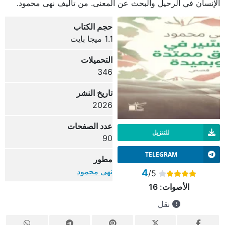
الإنسان في الرحيل والبحث عن المعنى. من تأليف نهى محمود.
حجم الكتاب
1.1 ميجا بايت
التحميلات
346
تاريخ النشر
2026
عدد الصفحات
للتنزيل
90
TELEGRAM
مطور
نهى محمود
4
/5
الأصوات:
16
نقل