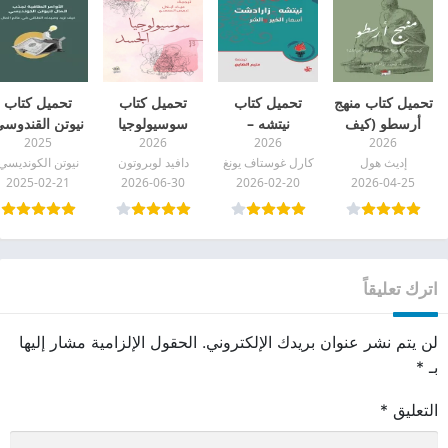
تحميل كتاب منهج
تحميل كتاب
تحميل كتاب
تحميل كتاب
أرسطو (كيف
نيتشه –
سوسيولوجيا
نيوتن القندوس
2025
2026
2026
2026
للمعرفة القديمة
زارادشت (أسفار
الجسد pdf
الاوامر الطاقية
إديث هول
كارل غوستاف يونغ
دافيد لوبروتون
نيوتن الكونديسي
أن تغير حياتك)
الخير والشر) pdf
لجذب المال
2025-02-21
2026-06-30
2026-02-20
2026-04-25
pdf
والثراء pdf
اترك تعليقاً
لن يتم نشر عنوان بريدك الإلكتروني.
الحقول الإلزامية مشار إليها
بـ
*
التعليق
*