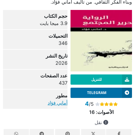
وبناء الفكر الثقافي. من تأليف أماني فؤاد.
حجم الكتاب
3.9 ميجا بايت
التحميلات
346
تاريخ النشر
2026
عدد الصفحات
للتنزيل
437
TELEGRAM
مطور
أماني فؤاد
4
/5
الأصوات:
16
نقل