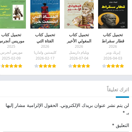
تحميل كتاب
تحميل كتاب
تحميل كتاب
تحميل كتاب
قطار سقراط
المغولي الأخير
الفتاة التي
موريس أنجرس
2025
2026
2026
2026
pdf
pdf
ابتسمت خرزًا
pdf
إيريك وينر
ويليام داريمبل
كليمنتين واماريا
موريس أنجرس
pdf
2025-02-09
2026-02-17
2026-07-04
2026-04-03
اترك تعليقاً
لن يتم نشر عنوان بريدك الإلكتروني.
الحقول الإلزامية مشار إليها
بـ
*
التعليق
*