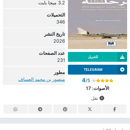
3.2 ميجا بايت
التحميلات
346
تاريخ النشر
2026
عدد الصفحات
للتنزيل
231
TELEGRAM
مطور
منصور بن محمد العساف
4
/5
الأصوات:
17
نقل