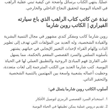
عمليًا. ينتهي الكتاب برسائل واضحة عن كيفية تبني عقلية الراهب
في الحياة اليومية لتحقيق النجاح الداخلي والخارجي.
نبذة عن كاتب كتاب الراهب الذي باع سيارته
الفيراري| الكاتب روبن شارما
روبن شارما كاتب ومفكر كندي مشهور في مجال التنمية البشرية
والقيادة الشخصية، وله العديد من المؤلفات التي تهدف إلى تطوير
الذات وإلهام القراء لإحداث التغيير الإيجابي في حياتهم. يشتهر
بأسلوبه السلس والسرد القصصي المفعم بالحكمة، مما يسهل
على القارئ فهم المبادئ الروحية والتطبيق العملي لها في الحياة
اليومية. كتب شارما العديد من الكتب المترجمة إلى لغات متعددة،
وحظيت أعماله بشعبية واسعة بين المهتمين بالتنمية الشخصية
والتحفيز الذاتي.
أسلوب الكاتب روبن شارما يتمثل في:
استخدام السرد القصصي الرمزي لتوصيل الأفكار
تقديم دروس عملية يمكن تطبيقها في الحياة اليومية