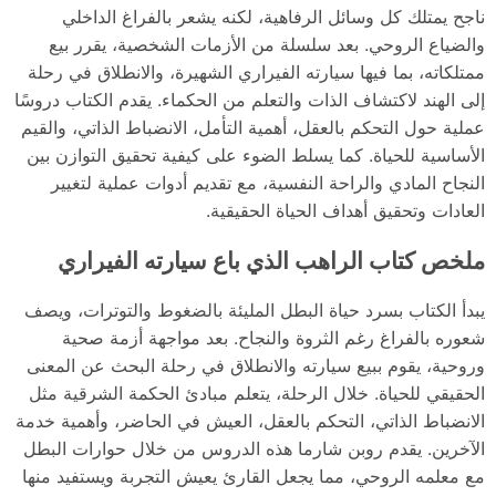
ناجح يمتلك كل وسائل الرفاهية، لكنه يشعر بالفراغ الداخلي
والضياع الروحي. بعد سلسلة من الأزمات الشخصية، يقرر بيع
ممتلكاته، بما فيها سيارته الفيراري الشهيرة، والانطلاق في رحلة
إلى الهند لاكتشاف الذات والتعلم من الحكماء. يقدم الكتاب دروسًا
عملية حول التحكم بالعقل، أهمية التأمل، الانضباط الذاتي، والقيم
الأساسية للحياة. كما يسلط الضوء على كيفية تحقيق التوازن بين
النجاح المادي والراحة النفسية، مع تقديم أدوات عملية لتغيير
العادات وتحقيق أهداف الحياة الحقيقية.
ملخص كتاب الراهب الذي باع سيارته الفيراري
يبدأ الكتاب بسرد حياة البطل المليئة بالضغوط والتوترات، ويصف
شعوره بالفراغ رغم الثروة والنجاح. بعد مواجهة أزمة صحية
وروحية، يقوم ببيع سيارته والانطلاق في رحلة البحث عن المعنى
الحقيقي للحياة. خلال الرحلة، يتعلم مبادئ الحكمة الشرقية مثل
الانضباط الذاتي، التحكم بالعقل، العيش في الحاضر، وأهمية خدمة
الآخرين. يقدم روبن شارما هذه الدروس من خلال حوارات البطل
مع معلمه الروحي، مما يجعل القارئ يعيش التجربة ويستفيد منها