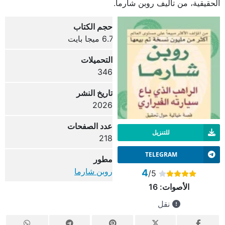
الحقيقية، من تأليف روبن شارما.
حجم الكتاب
6.7 ميجا بايت
التحميلات
346
تاريخ النشر
2026
عدد الصفحات
للتنزيل
218
TELEGRAM
مطور
روبن شارما
4
/5
الأصوات:
16
نقل