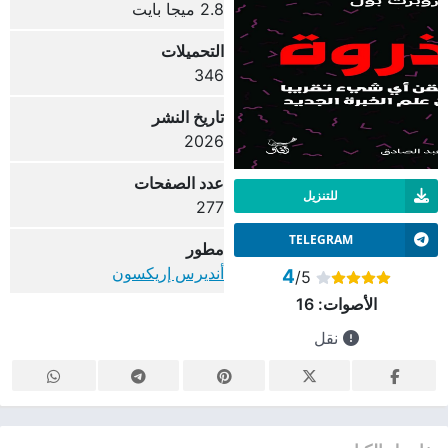
2.8 ميجا بايت
التحميلات
346
تاريخ النشر
2026
عدد الصفحات
للتنزيل
277
TELEGRAM
مطور
أنديرس إريكسون
4
/5
الأصوات:
16
نقل