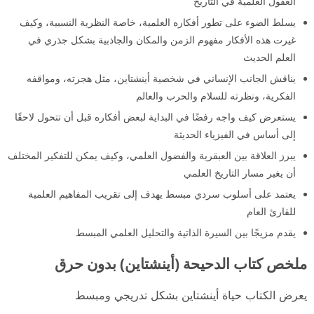
العقول العلمية في التاريخ
يسلط الضوء على تطور أفكاره العلمية، خاصة النظرية النسبية، وكيف
غيرت هذه الأفكار مفهوم الزمن والمكان والجاذبية بشكل جذري في
العلم الحديث
يناقش الجانب الإنساني في شخصية أينشتاين، مثل هجرته، ومواقفه
الفكرية، ونظرته للسلام والحرب والعالم
يستعرض كيف واجه رفضًا في البداية لبعض أفكاره قبل أن تتحول لاحقًا
إلى أساس في الفيزياء الحديثة
يبرز العلاقة بين العبقرية والفضول العلمي، وكيف يمكن للتفكير المختلف
أن يغير مسار التاريخ العلمي
يعتمد على أسلوب سردي مبسط يهدف إلى تقريب المفاهيم العلمية
للقارئ العام
يقدم مزيجًا بين السيرة الذاتية والتحليل العلمي المبسط
ملخص كتاب الدحيحة (أينشتاين) بدون حرق
يعرض الكتاب حياة أينشتاين بشكل تدريجي ومبسط