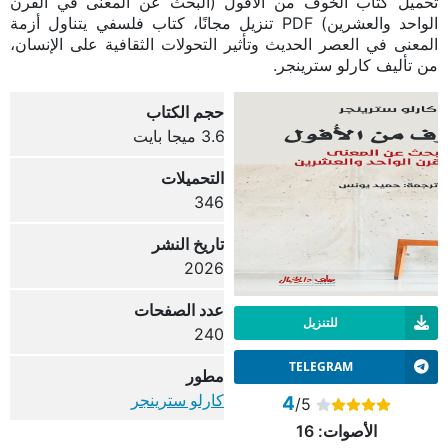
تحميل كتاب الخوف من الأفول (البحث عن المعنى في القرن
الواحد والعشرين) PDF تنزيل مجانًا، كتاب فلسفي يتناول أزمة
المعنى في العصر الحديث وتأثير التحولات الثقافية على الإنسان،
من تأليف كارلو سترينجر.
حجم الكتاب
3.6 ميجا بايت
التحميلات
346
تاريخ النشر
2026
عدد الصفحات
للتنزيل
240
TELEGRAM
مطور
كارلو سترينجر
4
/5
الأصوات:
16