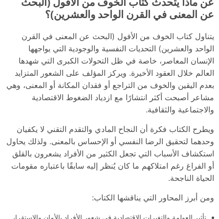
عن ماذا يتحدث كتاب الخوف من الأفول (البحث
عن المعنى في القرن الواحد والعشرين)؟
يتناول كتاب الخوف من الأفول (البحث عن المعنى في القرن
الواحد والعشرين) التحديات النفسية والوجودية التي يواجهها
الإنسان المعاصر، خاصة في ظل التحولات الكبرى التي شهدها
العالم خلال العقود الأخيرة. ويركز المؤلف على الشعور المتزايد
بعدم اليقين والخوف من التراجع أو فقدان المكانة أو المعنى، وهي
مشاعر أصبحت أكثر انتشارًا مع ازدياد الضغوط الاقتصادية
والاجتماعية والثقافية.
ويطرح الكتاب فكرة أن النجاح المادي والتقدم التقني لا يكفيان
وحدهما لتحقيق الرضا النفسي أو الإحساس بالمعنى. ولذلك يحاول
استكشاف الأسباب التي تجعل الكثير من الأفراد يشعرون بالقلق
أو الفراغ رغم امتلاكهم ما كان يُنظر إليه سابقًا باعتباره مقومات
الحياة الناجحة.
ومن أبرز المحاور التي يناقشها الكتاب:
تأثير العولمة والتغيرات الاقتصادية في شعور الأفراد بالأمان والاستقرار