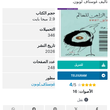
تأليف غوستاف لوبون.
حجم الكتاب
2.9 ميجا بايت
التحميلات
346
تاريخ النشر
2026
عدد الصفحات
للتنزيل
248
TELEGRAM
مطور
غوستاف لوبون
4
/5
الأصوات:
16
نقل