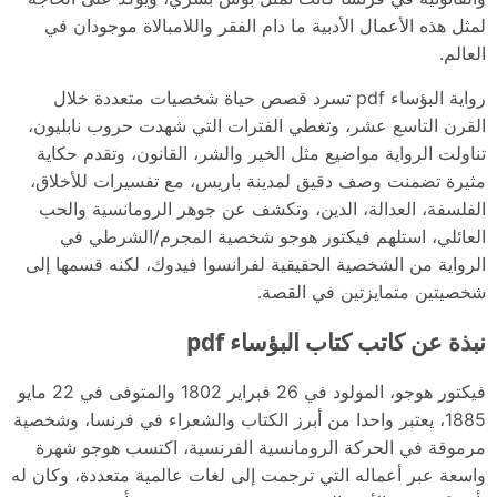
لمثل هذه الأعمال الأدبية ما دام الفقر واللامبالاة موجودان في
العالم.
رواية البؤساء pdf تسرد قصص حياة شخصيات متعددة خلال
القرن التاسع عشر، وتغطي الفترات التي شهدت حروب نابليون،
تناولت الرواية مواضيع مثل الخير والشر، القانون، وتقدم حكاية
مثيرة تضمنت وصف دقيق لمدينة باريس، مع تفسيرات للأخلاق،
الفلسفة، العدالة، الدين، وتكشف عن جوهر الرومانسية والحب
العائلي، استلهم فيكتور هوجو شخصية المجرم/الشرطي في
الرواية من الشخصية الحقيقية لفرانسوا فيدوك، لكنه قسمها إلى
شخصيتين متمايزتين في القصة.
نبذة عن كاتب كتاب البؤساء pdf
فيكتور هوجو، المولود في 26 فبراير 1802 والمتوفى في 22 مايو
1885، يعتبر واحدا من أبرز الكتاب والشعراء في فرنسا، وشخصية
مرموقة في الحركة الرومانسية الفرنسية، اكتسب هوجو شهرة
واسعة عبر أعماله التي ترجمت إلى لغات عالمية متعددة، وكان له