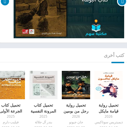
كتب أخرى
تحميل رواية
تحميل رواية
تحميل كتاب
تحميل كتاب
قيامة مايكل
رجل من بومين
المرونة النفسية
الجرعة الأولى
2025
2025
2026
2026
جاكسون pdf
pdf
pdf
من البيرة pdf
ذيميتريس سوتاكيس
جان جيونو
بندر آل جلالة
فيليب دلرم