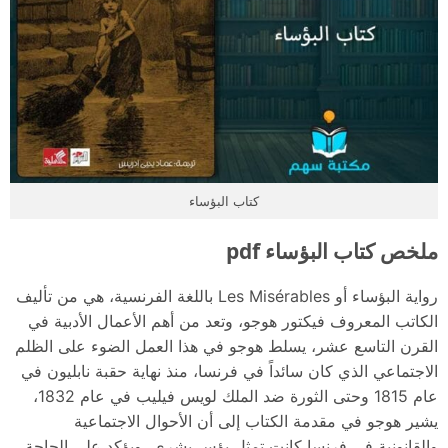
كتاب البؤساء
ملخص كتاب البؤساء pdf
رواية البؤساء أو Les Misérables باللغة الفرنسية، هي من تأليف
الكاتب المعروف فيكتور هوجو، وتعد من أهم الأعمال الأدبية في
القرن التاسع عشر، يسلط هوجو في هذا العمل الضوء على الظلم
الاجتماعي الذي كان سائداً في فرنسا، منذ نهاية حقبة نابليون في
عام 1815 وحتى الثورة ضد الملك لويس فيليب في عام 1832،
يشير هوجو في مقدمة الكتاب إلى أن الأحوال الاجتماعية
والقانونية في فرنسا كانت تمثل بؤس بشري، ويؤكد على الحاجة