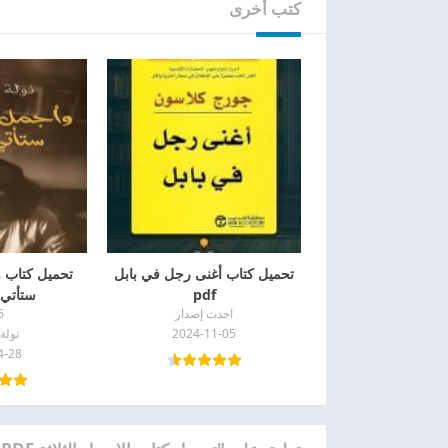
كتب أخرى
تحميل كتاب أغنى رجل في بابل
تحميل كتاب 
pdf
ستأتي حت
احدث إصدار
6
2024-11-05
نولة
4-28