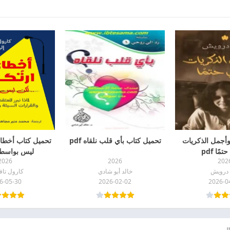
وأجمل الذكريات
تحميل كتاب بأي قلب نلقاه pdf
تحميل كتاب أخطاء
مًا pdf
ليس بواسطتي 
2026
2026
202
 درويش
خالد أبو شادي
كارول تا
6-05-30
2026-02-02
2026-0