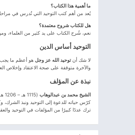
ما أهمية هذا الكتاب؟
يُعد من أهم كتب التوحيد التي تُدرس في مراحل ا
هل للكتاب شروح معتمدة؟
نعم، شُرح الكتاب على يد كثير من العلماء، ومن
التوحيد أساس الدين
لا شك أن
توحيد الله عز وجل
هو أعظم ما يجب عل
والآخرة متوقفة على صحة الاعتقاد وإخلاص العبا
نبذة عن المؤلف
الشيخ محمد بن عبدالوهاب
(1115 هـ – 1206 هـ)، عالم ومجدد سلفي من نجد في شبه الجزيرة العربية.
كرّس حياته للدعوة إلى التوحيد ونبذ الشرك، 
ترك عددًا كبيرًا من المؤلفات في التوحيد والع