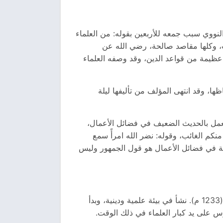
لنووي سبب جمعه للأربعين بقوله: من العلماء
، وكلها مقاصد صالحة، رضي الله عن
عظيمة من قواعد الدين، وقد وصفه العلماء
ا، وقد انتهى المؤلف من تأليفها ليلة
العمل بالحديث الضعيف في فضائل الأعمال،
كم الغائب، وقوله: نضر الله امرأً سمع
يفة في فضائل الأعمال هو قول الجمهور وليس
حياته ونشأته الإمام النووي، حيث أن اسمه الكامل يحيى بن شرف النووي، وُلد في قرية نوى في سوريا عام 631 هـ (1233 م). نشأ في بيئة علمية ودينية، وبدأ
 على يد كبار العلماء في ذلك الوقت.