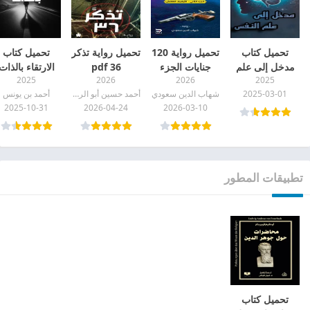
تحميل كتاب
تحميل رواية 120
تحميل رواية تذكر
تحميل كتاب
مدخل إلى علم
جنايات الجزء
36 pdf
الارتقاء بالذات
2025
2026
2026
2025
النفس pdf
الثاني (الأرشيف
pdf
2025-03-01
شهاب الدين سعودي
أحمد حسين أبو الرجال
أحمد بن يونس
الغامض) pdf
2025-10-31
2026-04-24
2026-03-10
تطبيقات المطور
تحميل كتاب