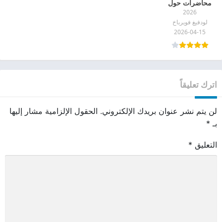
محاضرات حول
2026
جوهر الدين pdf
لودفيغ فويرباخ
2026-04-15
اترك تعليقاً
لن يتم نشر عنوان بريدك الإلكتروني.
الحقول الإلزامية مشار إليها
بـ
*
التعليق
*