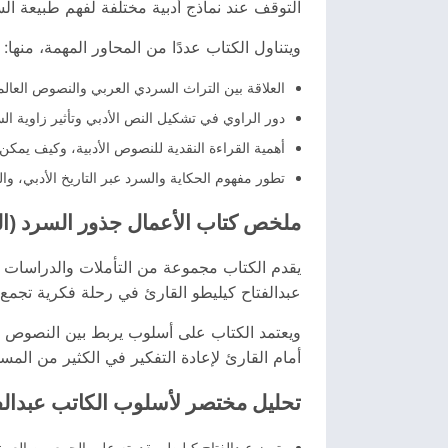
التوقف عند نماذج أدبية مختلفة لفهم طبيعة السر
ويتناول الكتاب عددًا من المحاور المهمة، منها:
العلاقة بين التراث السردي العربي والنصوص العالمي
دور الراوي في تشكيل النص الأدبي وتأثير زاوية ا
أهمية القراءة النقدية للنصوص الأدبية، وكيف يمك
تطور مفهوم الحكاية والسرد عبر التاريخ الأدبي، وال
ملخص كتاب الأعمال جذور السرد (ال
يقدم الكتاب مجموعة من التأملات والدراسات 
عبدالفتاح كيليطو القارئ في رحلة فكرية تجمع ب
ويعتمد الكتاب على أسلوب يربط بين النصوص الق
أمام القارئ لإعادة التفكير في الكثير من المسل
تحليل مختصر لأسلوب الكاتب عبدالف
يتميز عبدالفتاح كيليطو بقدرته على الجمع بين الع