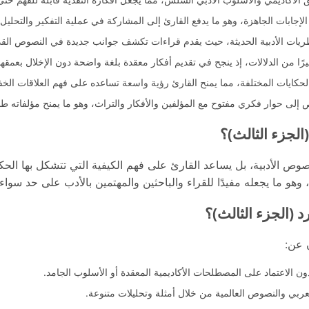
لإجابات الجاهزة، وهو ما يدفع القارئ إلى المشاركة في عملية التفكير والتحليل
ظريات الأدبية الحديثة، حيث يقدم قراءات تكشف جوانب جديدة في النصوص القدي
رًا من الدلالات، إذ ينجح في تقديم أفكار معقدة بلغة واضحة دون الإخلال بعمقها
لحكايات المختلفة، مما يمنح القارئ رؤية واسعة تساعده على فهم العلاقات الخفية 
 حوار فكري مفتوح مع المؤلفين والأفكار والتراث، وهو ما يمنح مؤلفاته طابعًا 
الجزء الثالث)؟
صوص الأدبية، بل يساعد القارئ على فهم الكيفية التي تتشكل بها الحك
، وهو ما يجعله مفيدًا للقراء والباحثين والمهتمين بالأدب على حد سواء.
 (الجزء الثالث)؟
ن عن:
ون الاعتماد على المصطلحات الأكاديمية المعقدة أو الأسلوب الجامد.
لعربي والنصوص العالمية من خلال أمثلة وتحليلات متنوعة.