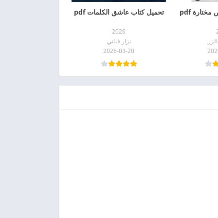
ختارة pdf
تحميل كتاب عاشق الكلمات pdf
2026
لزر
نزار قباني
2026-03-20
202