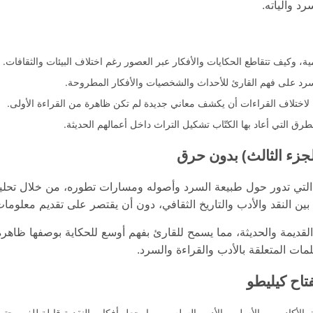
د وآلياته.
ة، وكيف تتقاطع الحكايات والأفكار عبر العصور رغم اختلاف البيئات والثقافات.
لسرد على فهم القارئ للأحداث والشخصيات والأفكار المطروحة.
ن لاختلاف القراءات أن يكشف معاني جديدة لم تكن ظاهرة من القراءة الأولى.
طرق التي أعاد بها الكتّاب تشكيل التراث داخل أعمالهم الحديثة.
جزء الثالث) بدون حرق
التي تدور حول طبيعة السرد وأصوله ومسارات تطوره، من خلال تحليل
ين النقد والأدب والتاريخ الثقافي، دون أن يقتصر على تقديم معلومات
ديمة والحديثة، مما يسمح للقارئ بفهم أوسع للحكاية بوصفها ظاهرة 
مات المتعلقة بالأدب والقراءة والسرد.
تاح كيليطو
مق الأكاديمي والأسلوب الأدبي السلس، مما يجعل أفكاره النقدية قابلة للفهم حت