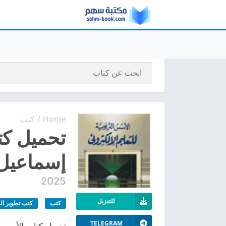
Home
كتب
/
تحميل كت
إسماعيل ع
2025
للتنزيل
كتب
كتب تطوير ال
TELEGRAM