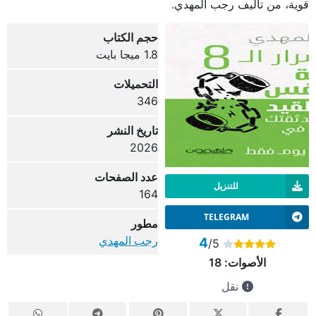
قوية، من تأليف رجب المهدي.
حجم الكتاب
1.8 ميجا بايت
التحميلات
346
تاريخ النشر
2026
عدد الصفحات
للتنزيل
164
TELEGRAM
مطور
رجب المهدي
4
/5
الأصوات:
18
نقل