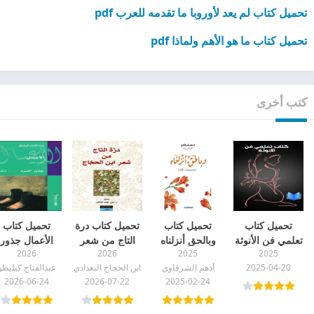
تحميل كتاب لم يعد لأوروبا ما تقدمه للعرب pdf
تحميل كتاب ما هو الأهم ولماذا pdf
كتب أخرى
تحميل كتاب
تحميل كتاب
تحميل كتاب درة
تحميل كتاب
تعلمي فن الأنوثة
وبالحق أنزلناه
التاج من شعر
الأعمال جذور
2026
2026
2025
2025
pdf
pdf
ابن الحجاج pdf
السرد (الجزء
2025-04-20
أدهم الشرقاوي
ابن الحجاج البغدادي
عبدالفتاح كيليطو
الثالث) pdf
2026-06-24
2026-07-22
2025-02-24