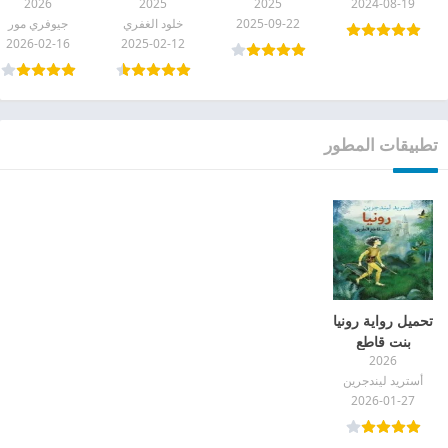
2026
2025
2025
2024-08-19
عالية ومجاني
والسماء pdf
2025-09-22
خلود الغفري
جيوفري مور
2026-02-16
2025-02-12
تطبيقات المطور
تحميل رواية رونيا
بنت قاطع
2026
الطريق pdf
أستريد ليندجرين
2026-01-27