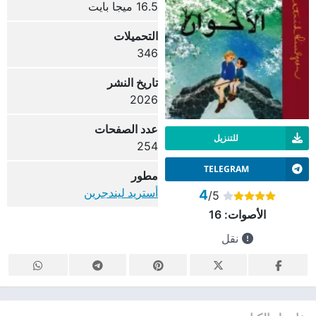
16.5 ميجا بايت
التحميلات
346
تاريخ النشر
2026
عدد الصفحات
للتنزيل
254
TELEGRAM
مطور
أستريد ليندجرين
4
/5
الأصوات:
16
نقل