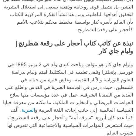
البشر، بل تشمل قوى روحانية وذهنية تسعى إلى استغلال البشرية
لتحقيق أهدافها الباطنية، ومن هنا تنشأ الفكرة المركزية للكتاب
بأن العالم بأسره يُدار بواسطة مخطط محكم يتلاعب بالأمم
كأحجار على رقعة الشطرنج.
نبذة عن كاتب كتاب أحجار على رقعة شطرنج|
وليام جاي كار
وليام جاي كار هو مؤلف وباحث كندي ولد في 2 يونيو 1895 في
فورمبي بإنجلترا وتلقى تعليمه في اسكتلندا. اهتم وليام بدراسة
العلوم التوراتية والآثار القديمة، وعاش فترة من حياته في
فلسطين، حيث درس في الجامعة العبرية في القدس واطلع على
العديد من القضايا الشرقية. عمل في عدة مؤسسات منها سلاح
الغواصات البريطاني والمخابرات الملكية، ما مكنه من معرفة خبايا
العبرية
السياسة العالمية. إلى جانب إجادته اللغة العربية و
، ألّف
كتباً عدة كان أبرزها “سرقة أمة” و”أحجار على رقعة الشطرنج”،
حيث استعرض المؤامرات السياسية والاجتماعية التي تتعرض لها
شعوب العالم.