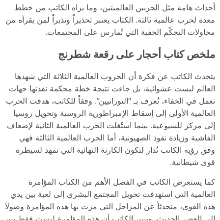
أحداث هامة مثل الحربين العالميتين، وما يراه الكاتب من خطط
معدة لحرب عالمية ثالثة. الكتاب يعتبر تحذيراً ونذيراً لمن يقرأه من
محاولات التحكّم الخفية التي تُمارس على المجتمعات.
ملخص كتاب أحجار على رقعة شطرنج
يتحدث الكاتب عن فكرة أن الحروب العالمية الثلاثة التي شهدها
العالم ليست عشوائية، بل جاءت نتيجة خطة محكمة نفذتها جهات
تعمل في الخفاء، تُعرف بـ “النورانيين”. وفقاً للكاتب، هدفت الحرب
العالمية الأولى إلى إسقاط الإمبراطورية الروسية وتحويل روسيا
إلى مركز للشيوعية. بينما استُغلت الحرب العالمية الثانية لإضعاف
الفاشية وزيادة نفوذ الصهيونية، أما الحرب العالمية الثالثة فهي
وفق رؤية الكاتب تُدار لتكون الكارثة النهائية التي تمهد لسيطرة
قوى شيطانية.
كما يستعرض الكاتب في الفصل الأهم من الكتاب المؤامرة
العالمية التي استهدفت تحويل المجتمع البشري إلى لعبة بين يدي
هذه القوى، متحدثاً عن المراحل التي مرت بها هذه المؤامرة وصولاً
إلى العصر الحديث. ويبين الكاتب أن هذه المؤامرة ليست فقط بين