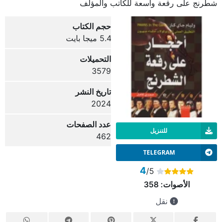
شطرنج على رقعة واسعة للكاتب والمؤلف
حجم الكتاب
5.4 ميجا بايت
التحميلات
3579
تاريخ النشر
2024
عدد الصفحات
للتنزيل
462
TELEGRAM
4
/5
الأصوات:
358
نقل