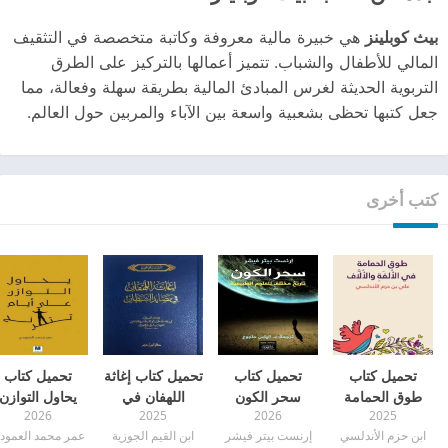
بيث كوبلينز
هي خبيرة مالية معروفة وكاتبة متخصصة في التثقيف
المالي للأطفال والشباب. تتميز أعمالها بالتركيز على الطرق
التربوية الحديثة لغرس المبادئ المالية بطريقة سهلة وفعالة، مما
جعل كتبها تحظى بشعبية واسعة بين الآباء والمربين حول العالم.
كتب أخرى
تحميل كتاب
تحميل كتاب
تحميل كتاب إغاثة
تحميل كتاب
طوق الحمامة
سحر الكون
اللهفان في
يحاول التوازن
2026
2025
2026
2025
pdf
(تاريخ مختلف
مصايد الشيطان
على أيام تترنح
ابن حزم الأندلسي
إرنست بيتر فيشر
ابن القيم الجوزية
عمر محمد العمود
للعلوم الطبيعية)
pdf
pdf