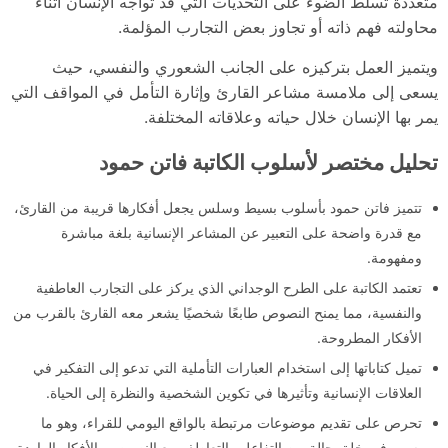
متعددة تسلط الضوء على التحديات التي قد تواجه الإنسان أثناء
محاولته فهم ذاته أو تجاوز بعض التجارب المؤلمة.
ويتميز العمل بتركيزه على الجانب الشعوري والنفسي، حيث
يسعى إلى ملامسة مشاعر القارئ وإثارة التأمل في المواقف التي
يمر بها الإنسان خلال حياته وعلاقاته المختلفة.
تحليل مختصر لأسلوب الكاتبة فاتن حمود
تتميز فاتن حمود بأسلوب بسيط وسلس يجعل أفكارها قريبة من القارئ،
مع قدرة واضحة على التعبير عن المشاعر الإنسانية بلغة مباشرة
ومفهومة.
تعتمد الكاتبة على الطرح الوجداني الذي يركز على التجارب العاطفية
والنفسية، مما يمنح النصوص طابعًا شخصيًا يشعر معه القارئ بالقرب من
الأفكار المطروحة.
تميل كتاباتها إلى استخدام العبارات التأملية التي تدعو إلى التفكير في
العلاقات الإنسانية وتأثيرها في تكوين الشخصية والنظرة إلى الحياة.
تحرص على تقديم موضوعات مرتبطة بالواقع اليومي للقراء، وهو ما
يسهم في خلق حالة من التفاعل والتعاطف مع النصوص والأفكار الواردة