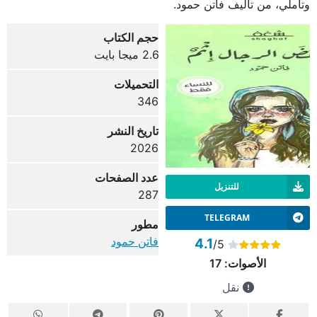
وتأملي، من تأليف فاتن حمود.
حجم الكتاب
2.6 ميجا بايت
التحميلات
346
تاريخ النشر
2026
عدد الصفحات
للتنزيل
287
TELEGRAM
مطور
فاتن حمود
4.1
/5
الأصوات:
17
نقل