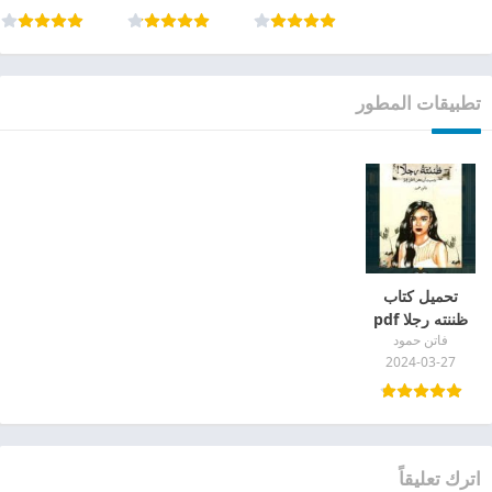
تطبيقات المطور
تحميل كتاب
ظننته رجلا pdf
فاتن حمود
جودة عالية فاتن
2024-03-27
حمود
اترك تعليقاً