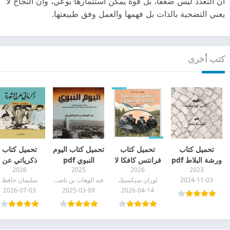
أن التعدد ليس ضعفًا، بل قوة يمكن استثمارها بوعي، وأن النجاح لا
يعني التضحية بالذات بل فهمها والعمل وفق طبيعتها.
كتب أخرى
تحميل كتاب
تحميل كتاب
تحميل كتاب اليوم
تحميل كتاب
ورشة البلاط pdf
فرانتس كافكا لا
النبوي pdf
ذكرياتي عن
2026
2025
2026
2023
يريد أن يموت
الثورة pdf
2024-11-03
لوران سيكسيك
عبد الوهاب بن ناصر الطريري
سليمان حافظ
pdf
2026-07-03
2025-03-09
2026-04-14