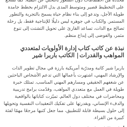
على التخطيط قصير ومتوسط المدى بدل الالتزام بخطط جامدة
طويلة الأجل، وتدعو إلى بناء نظام حياة يسمح بالتجربة والتطور
المستمر. والكتاب في جوهره ليس دليلًا للإنتاجية فقط، بل رحلة
تصالح مع الذات، تساعد القارئ على تحويل التشتت إلى تنوع
مثمر، والفوضى إلى إبداع منظم.
نبذة عن كاتب كتاب إدارة الأولويات لمتعددي
المواهب والقدرات| الكاتب باربرا شير
باربرا شير كاتبة ومدرّبة أمريكية بارزة في مجال تطوير الذات
والإرشاد المهني، اشتهرت بأعمالها التي تدعم الأشخاص الباحثين
عن شغفهم الحقيقي ومسارهم المهني المناسب. تمتلك خبرة
طويلة في العمل مع متعددي المواهب، وقدّمت برامج تدريبية
ومحاضرات في مختلف دول العالم. تميّزت كتاباتها بالواقعية
والدفء الإنساني، وبقدرتها على تفكيك التعقيدات النفسية وتحويلها
إلى حلول بسيطة قابلة للتطبيق، مما جعل كتبها مرجعًا مهمًا لفئة
كبيرة من القراء.