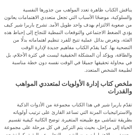
يناقش الكتاب ظاهرة تعدد المواهب من جذورها النفسية
والسلوكية، موضحًا الأسباب التي تجعل متعددي الاهتمامات يعانون
من صعوبة الالتزام بهدف واحد طويل الأمد. تشرح باربرا شير كيف
يؤدي الضغط الاجتماعي والتوقعات النمطية للنجاح إلى إحباط هذه
الفئة، وتعرض بدائل عملية تتيح للفرد تنظيم اهتماماته بدلًا من
التضحية بها. كما يقدّم الكتاب مفاهيم جديدة لإدارة الوقت
والطاقة، ويؤكد أن المشكلة الحقيقية ليست في كثرة الأحلام، بل
في محاولة تحقيقها جميعًا في الوقت نفسه دون خطة مناسبة
لطبيعة الشخص المتعدد.
ملخص كتاب إدارة الأولويات لمتعددي المواهب
والقدرات
تقدّم باربرا شير في هذا الكتاب مجموعة من الأدوات الذكية
والاستراتيجيات المرنة التي تساعد القارئ على ترتيب أولوياته
بطريقة تتماشى مع طبيعته المتغيرة. توضح الكاتبة كيفية تقسيم
الحياة إلى مراحل، بحيث يتم التركيز في كل مرحلة على مجموعة
محددة من الاهتمامات دون الشعور بالتخلي عن البقية. كما تشجع