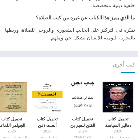
خلفية دينية متخصصة.
ما الذي يميز هذا الكتاب عن غيره من كتب الصلاة؟
تميّزه في التركيز على الجانب الشعوري والروحي للصلاة، وربطها
بالتجربة اليومية للإنسان بشكل حي وملهم.
كتب أخرى
تحميل كتاب
تحميل كتاب
تحميل كتاب
تحميل كتاب
دهاليز السياسة
الفتن لنعيم بن
أنصت (فن
الجواهر اللماع
2025
2026
2024
2026
وكواليس
حماد محقق pdf
التواصل بفاعلية)
pdf
مصطفى الفقي
2024-11-10
ديل كارنيجي