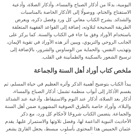
اليومية، بدءًا من أذكار الصباح والمساء، وأذكار الصلاة، وأدعية
الاستفتاح والختام، ووصولًا إلى الأذكار الخاصة بالمناسبات
والشدائد. يشرح الكتاب معاني كل ورد وفضل ذكره، ويعرض
الطريقة الصحيحة لتلاوته، إضافة إلى القواعد الفقهية المتعلقة
باستخدام الأوراد وفق ما جاء في الكتاب والسنة. كما يركز على
الجانب الروحي والتربوي، ويبين أثر هذه الأوراد في تقوية الإيمان،
وتهذيب النفس، والحماية من الوساوس والشرور، بالإضافة إلى
ترسيخ الشعور بالسكينة والطمأنينة في القلب.
ملخص كتاب أوراد أهل السنة والجماعة
يبدأ الكتاب بتوضيح أهمية الذكر وأثره العظيم في حياة المسلم، ثم
يقسم الأذكار إلى أبواب منظمة تشمل: أذكار الصباح والمساء،
أذكار بعد الصلاة، أذكار عند النوم والاستيقاظ، وأدعية عند الشدائد
والبلاء، وأوراد خاصة بالطرق الصوفية المشهورة ضمن أهل السنة
والجماعة. يتضمن الكتاب شروحًا لأحكام كل ورد، مع ذكر
الأحاديث النبوية الداعمة لها، وفضل تلاوتها والاستمرار عليها. يقدم
عثمان الخميس هذا المحتوى بأسلوب مبسط، يجعل القارئ يشعر