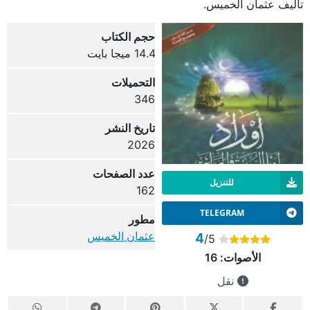
تأليف عثمان الخميس.
حجم الكتاب
14.4 ميجا بايت
التحميلات
346
تاريخ النشر
2026
عدد الصفحات
للتنزيل
162
TELEGRAM
مطور
عثمان الخميس
4
/5
الأصوات:
16
نقل