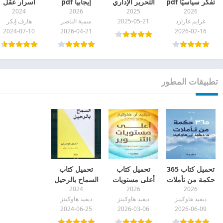
تفكر سياسيًا pdf
التحرير الإداري
إيجابياً pdf
أسرار عقل
2024
2026
2025
2026
pdf
المليونير PDF
غرايم غارارد
2025-05-21
سمية الناصر
هارف إيكر
2024-07-10
2026-04-21
2026-02-16
تطبيقات المطور
تحميل كتاب 365
تحميل كتاب
تحميل كتاب
حكمة من تأملات
أعلى مستويات
السماح بالرحيل
2024
2026
2026
pdf
التنوير pdf
كامل pdf
ديفيد هاوكينز
ديفيد هاوكينز
ديفيد هاوكينز
2024-06-25
2026-03-06
2026-06-09