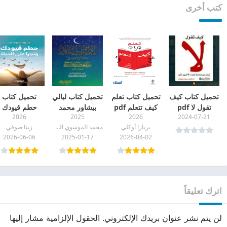
كتب أخرى
تحميل كتاب كيف
تحميل كتاب تعلم
تحميل كتاب ليالي
تحميل كتاب
تقول لا pdf
كيف تتعلم pdf
بيشاور محمد
حطم قيودك
2026
2025
2026
2024-07-21
بجودة عالية
الموسوي
وتجرأ على الحيا
بربارا أوكلي
محمد الموسوي الشيرازي
زينا صوفي
الشيرازي pdf
pdf
2026-06-06
2025-01-17
2026-04-02
اترك تعليقاً
لن يتم نشر عنوان بريدك الإلكتروني.
الحقول الإلزامية مشار إليها