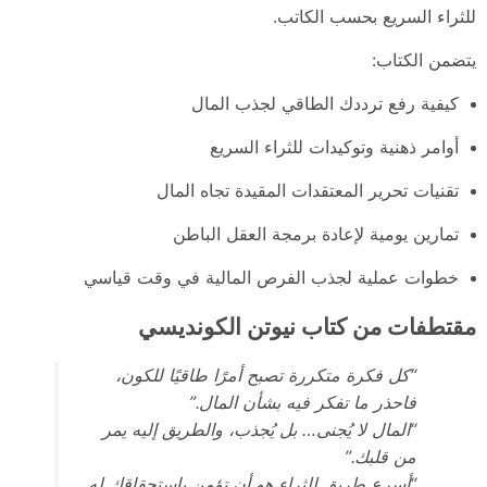
للثراء السريع بحسب الكاتب.
يتضمن الكتاب:
كيفية رفع ترددك الطاقي لجذب المال
أوامر ذهنية وتوكيدات للثراء السريع
تقنيات تحرير المعتقدات المقيدة تجاه المال
تمارين يومية لإعادة برمجة العقل الباطن
خطوات عملية لجذب الفرص المالية في وقت قياسي
مقتطفات من كتاب نيوتن الكونديسي
“كل فكرة متكررة تصبح أمرًا طاقيًا للكون،
فاحذر ما تفكر فيه بشأن المال.”
“المال لا يُجنى… بل يُجذب، والطريق إليه يمر
من قلبك.”
“أسرع طريق للثراء هو أن تؤمن باستحقاقك له