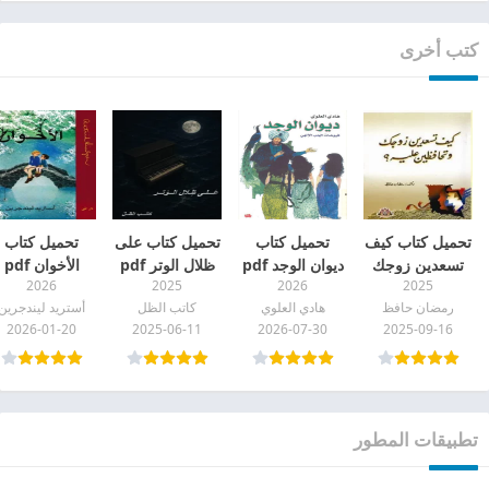
كتب أخرى
تحميل كتاب كيف
تحميل كتاب
تحميل كتاب على
تحميل كتاب
تسعدين زوجك
ديوان الوجد pdf
ظلال الوتر pdf
الأخوان pdf
2026
2025
2026
2025
pdf
رمضان حافظ
هادي العلوي
كاتب الظل
أستريد ليندجرين
2026-01-20
2025-06-11
2026-07-30
2025-09-16
تطبيقات المطور