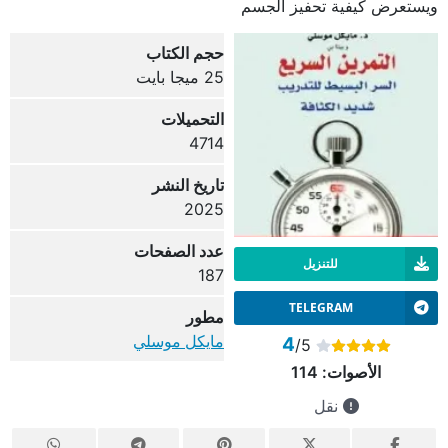
ويستعرض كيفية تحفيز الجسم
حجم الكتاب
25 ميجا بايت
التحميلات
4714
تاريخ النشر
2025
عدد الصفحات
للتنزيل
187
TELEGRAM
مطور
مايكل موسلي
4
/5
الأصوات:
114
نقل