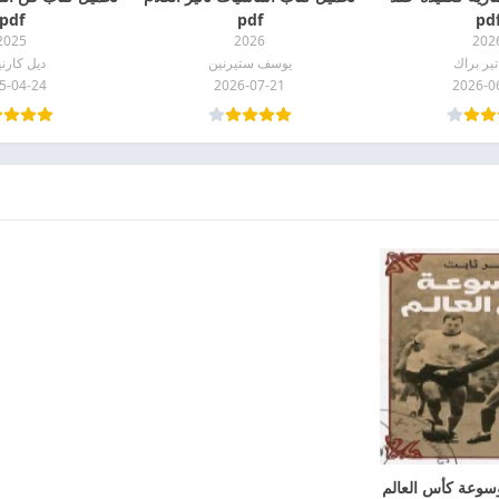
pdf
pdf
pd
2025
2026
202
تير براك
يوسف ستيرنين
ديل كارن
5-04-24
2026-07-21
2026-0
سوعة كأس العالم