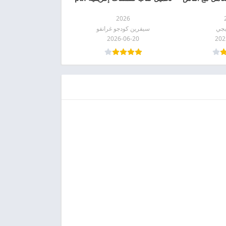
2026
يجي
سيفرين كودجو غرانفو
2026-06-20
202