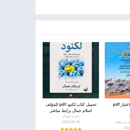
بار pdf
تحميل كتاب لكنود pdf للمؤلف
اسلام جمال برابط مباشر
احدث إصدار
 بن منقذ
2024-08-30
202