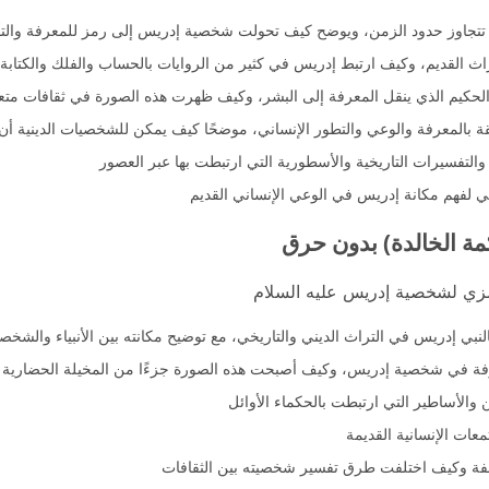
نية تتجاوز حدود الزمن، ويوضح كيف تحولت شخصية إدريس إلى رمز للمعرفة والت
راث القديم، وكيف ارتبط إدريس في كثير من الروايات بالحساب والفلك والكتابة
 الحكيم الذي ينقل المعرفة إلى البشر، وكيف ظهرت هذه الصورة في ثقافات متع
لقة بالمعرفة والوعي والتطور الإنساني، موضحًا كيف يمكن للشخصيات الدينية أن ت
تفسيرات التاريخية والأسطورية التي ارتبطت بها عبر العصور
في لفهم مكانة إدريس في الوعي الإنساني القديم
ة الخالدة) بدون حرق
رمزي لشخصية إدريس عليه السلام
لنبي إدريس في التراث الديني والتاريخي، مع توضيح مكانته بين الأنبياء والشخص
عرفة في شخصية إدريس، وكيف أصبحت هذه الصورة جزءًا من المخيلة الحضارية 
 والأساطير التي ارتبطت بالحكماء الأوائل
عات الإنسانية القديمة
لفة وكيف اختلفت طرق تفسير شخصيته بين الثقافات