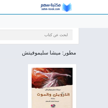
مطور: ميشا سليموفيتش