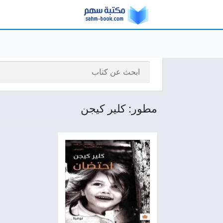
مطور: كلير كيجن