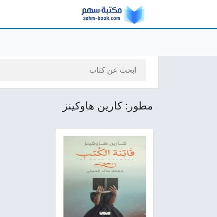
مطور: كارين هاوكينز