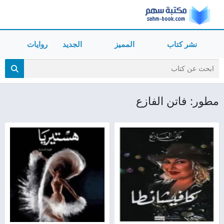
نشر كتاب
المميز
الجديد
روايات
مطور: فاتن الفازع