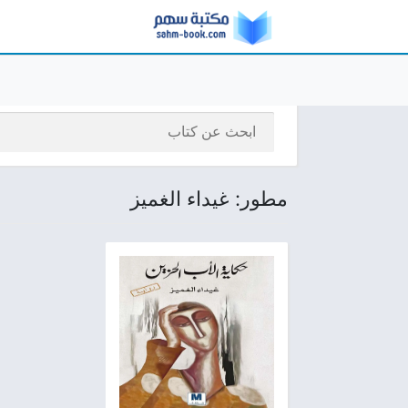
مطور: غيداء الغميز