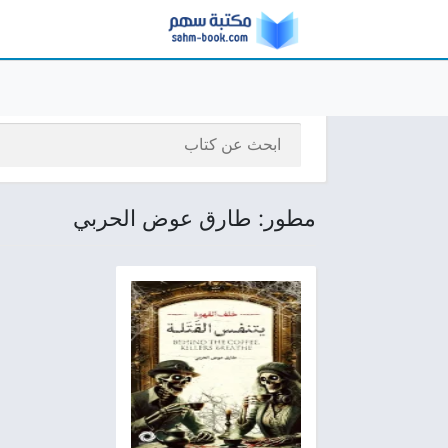
مطور: طارق عوض الحربي